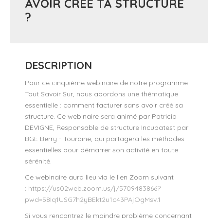
AVOIR CRÉÉ TA STRUCTURE
?
DESCRIPTION
Pour ce cinquième webinaire de notre programme
Tout Savoir Sur, nous abordons une thématique
essentielle : comment facturer sans avoir créé sa
structure. Ce webinaire sera animé par Patricia
DEVIGNE, Responsable de structure Incubatest par
BGE Berry - Touraine, qui partagera les méthodes
essentielles pour démarrer son activité en toute
sérénité.
Ce webinaire aura lieu via le lien Zoom suivant
:
https://us02web.zoom.us/j/5709483866?
pwd=58Iq1USG7h2yBEkt2u1c43PAjOgMsv.1
Si vous rencontrez le moindre problème concernant