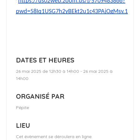
https://us02web.zoom.us/j/5709483866?
:
pwd=58Iq1USG7h2yBEkt2u1c43PAjOgMsv.1
DATES ET HEURES
26 mai 2025 de 12h30 à 14h00 - 26 mai 2025 à
14h00
ORGANISÉ PAR
Pépite
LIEU
Cet évènement se déroulera en ligne.